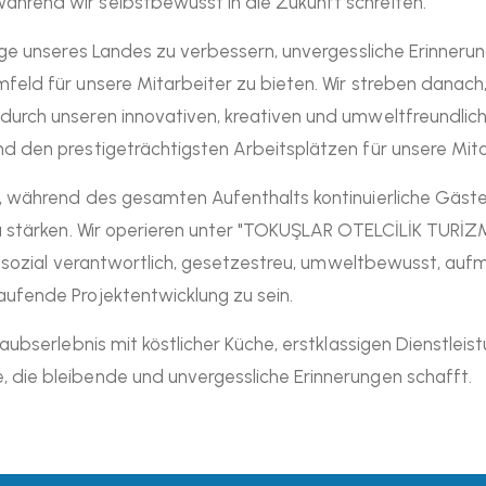
hrend wir selbstbewusst in die Zukunft schreiten.
mage unseres Landes zu verbessern, unvergessliche Erinneru
feld für unsere Mitarbeiter zu bieten. Wir streben danach,
durch unseren innovativen, kreativen und umweltfreundlic
nd den prestigeträchtigsten Arbeitsplätzen für unsere Mit
n, während des gesamten Aufenthalts kontinuierliche Gäst
 zu stärken. Wir operieren unter "TOKUŞLAR OTELCİLİK TUR
ns, sozial verantwortlich, gesetzestreu, umweltbewusst, a
aufende Projektentwicklung zu sein.
laubserlebnis mit köstlicher Küche, erstklassigen Dienstleis
 die bleibende und unvergessliche Erinnerungen schafft.