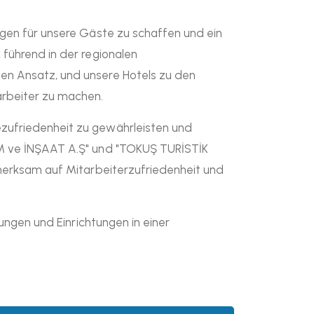
ngen für unsere Gäste zu schaffen und ein
 führend in der regionalen
hen Ansatz, und unsere Hotels zu den
arbeiter zu machen.
ezufriedenheit zu gewährleisten und
İZM ve İNŞAAT A.Ş" und "TOKUŞ TURİSTİK
ufmerksam auf Mitarbeiterzufriedenheit und
tungen und Einrichtungen in einer