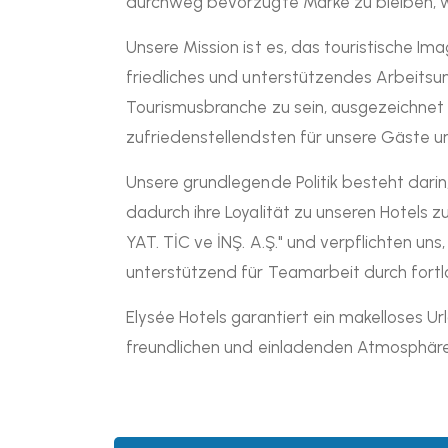
durchweg bevorzugte Marke zu bleiben, wä
Unsere Mission ist es, das touristische I
friedliches und unterstützendes Arbeitsum
Tourismusbranche zu sein, ausgezeichnet 
zufriedenstellendsten für unsere Gäste u
Unsere grundlegende Politik besteht dari
dadurch ihre Loyalität zu unseren Hotels
YAT. TİC ve İNŞ. A.Ş." und verpflichten u
unterstützend für Teamarbeit durch fortl
Elysée Hotels garantiert ein makelloses Ur
freundlichen und einladenden Atmosphäre,