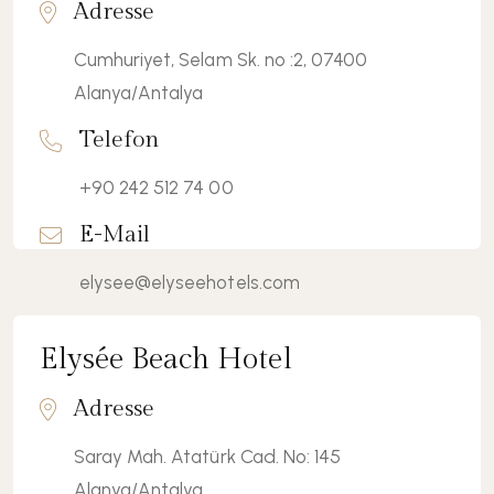
Adresse
Cumhuriyet, Selam Sk. no :2, 07400
Alanya/Antalya
Telefon
+90 242 512 74 00
E-Mail
elysee@elyseehotels.com
Elysée Beach Hotel
Details Ansehen
Adresse
Saray Mah. Atatürk Cad. No: 145
Alanya/Antalya