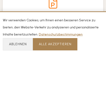
Elysee Rive Hotel 2026 Sustainability Report
Wir verwenden Cookies, um Ihnen einen besseren Service zu
bieten, den Website-Verkehr zu analysieren und personalisierte
Herunterladen
Inhalte bereitzustellen.
Datenschutzbestimmungen
ABLEHNEN
ALLE AKZEPTIEREN
Elysee Rive Hotel Sustainability Tourism Certificate
Herunterladen